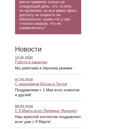
могли привезти только на
следующий день. это, кстати,
не проблема, но все равно брать
доплату за скорость не
обязательно. разве что у вас
столько заказов, что не
справляетесь?
Новости
15.05.2020
Работа в карантин
Мы работаем в обычном режиме
01.05.2018
С праздником Весны и Труда!
Поздравляем с 1 Мая всех клиентов
и друзей!
08.03.2018
С 8 Марта всех Любимых Женщин!
Наш мужской коллектив поздравляет
всех дам с 8 Марта!