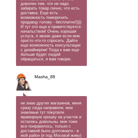
доволен тем, что не надо
забирать товар лично, что есть
доставка. Еще есть
возможность поморочить
продавцу голову - бесплатно!))))
И тут это еще и приветствуется
начальством! Очень хорошая
услуга, я звоню даже если мне
просто что-то спросить. Дайте
еще возможность консультации
с дизайнером! Тогда к вам еще
больше будет людей
обращаться, я вам говорю.
Masha_88
не знаю других магазинов, меня
сразу сюда направили, мои
знакомые тут покупали
мраморную крошку на участок и
остались довольны. мне тоже
все понравилось, только с
доставкой было долговаато - в
мой район (я под Москвой живу)