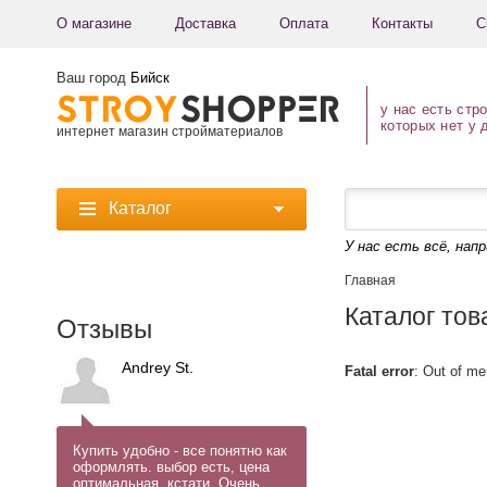
О магазине
Доставка
Оплата
Контакты
С
Ваш город
Бийск
у нас есть стр
которых нет у 
интернет магазин стройматериалов
Каталог
У нас есть всё, нап
Главная
Каталог тов
Отзывы
Andrey St.
Fatal error
: Out of me
Купить удобно - все понятно как
оформлять. выбор есть, цена
оптимальная, кстати. Очень