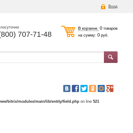
Вход
глосуточно
0
В корзине:
товаров
(800) 707-71-48
0
на сумму:
руб.
ww/bitrix/modules/main/lib/entity/field.php
on line
521