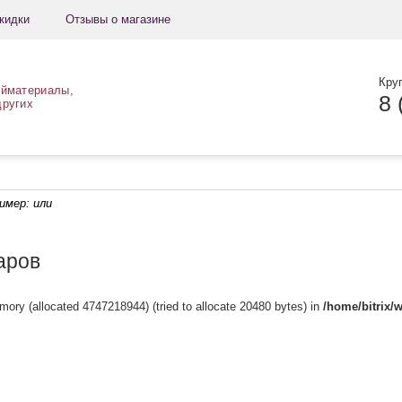
кидки
Отзывы о магазине
Кру
ойматериалы,
8 
других
ример:
или
аров
mory (allocated 4747218944) (tried to allocate 20480 bytes) in
/home/bitrix/w